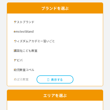
ブランドを選ぶ
テストブランド
emstestbland
ウィズダムアカデミー習いごと
講談社こども教室
アビバ
幼児教室コペル
めばえ教室
表示する
シェーン英会話
エリアを選ぶ
北側 ピアノ・エレクトーン教室
小林ピアノ教室