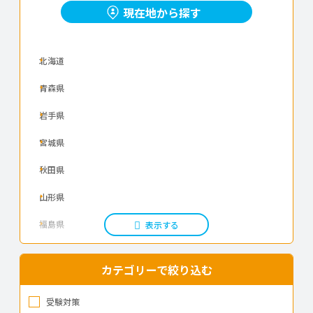
現在地から探す
Saeki English School
カワイ音楽教室
北海道
ベネッセ
青森県
ECCジュニア 英語・英会話コース【小学1.2.3年生】
岩手県
ヤマハ英語教室
宮城県
秋田県
山形県
福島県
表示する
茨城県
カテゴリーで絞り込む
栃木県
受験対策
群馬県