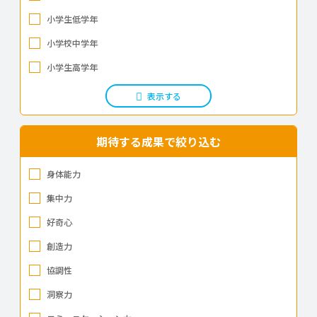
静岡県
絵画・芸術
小学生低学年
将棋・囲碁
愛知県
小学校中学年
キャンプ
三重県
小学生高学年
その他
滋賀県
表示する
京都府
期待する成果で絞り込む
大阪府
兵庫県
身体能力
集中力
奈良県
好奇心
和歌山県
創造力
鳥取県
協調性
島根県
洞察力
岡山県