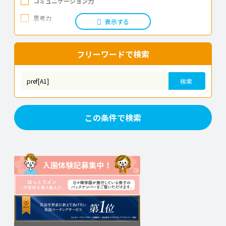
コミュニケーション力
広島県
思考力
表示する
山口県
表現力
発想力
フリーワードで検索
徳島県
器用さ
香川県
検索
空間認識能力
愛媛県
精神の発達
高知県
この条件で検索
非認知能力の育成
福岡県
学力向上
佐賀県
長崎県
熊本県
大分県