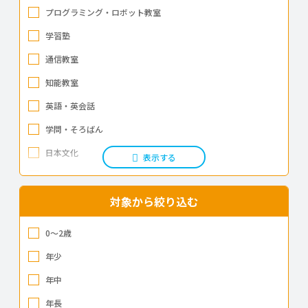
プログラミング・ロボット教室
埼玉県
学習塾
千葉県
通信教室
東京都
知能教室
神奈川県
英語・英会話
新潟県
学問・そろばん
日本文化
富山県
表示する
音楽教室
石川県
水泳
対象から絞り込む
福井県
バレエ
0～2歳
山梨県
スポーツ（球技）
年少
長野県
スポーツ（その他）
年中
岐阜県
武道
年長